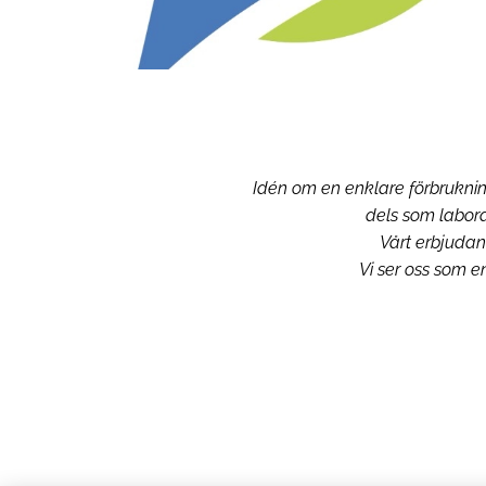
Idén om en enklare förbrukning
dels som labora
Vårt erbjudand
Vi ser oss som e