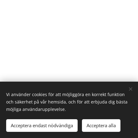
Vi använder cookies för att möjliggöra en korrekt funktion
och säkerhet på vår hemsida, och för att erbjuda dig bästa
möjliga användarupplevelse.
© 2024 Lab Supplies Nordic AB, VATnr SE559250124001,
PO BOX 2013, 800 02 Gävle
Acceptera endast nödvändiga
Acceptera alla
Email: info(@)labsuppliesnordic.se
Cookies