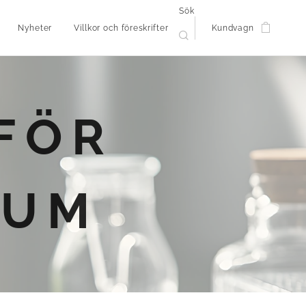
Sök
Nyheter
Villkor och föreskrifter
Kundvagn
FÖR
IUM