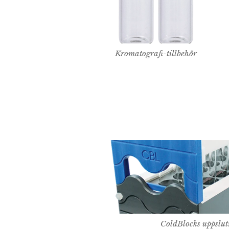
Kromatografi-tillbehör
ColdBlocks uppslut