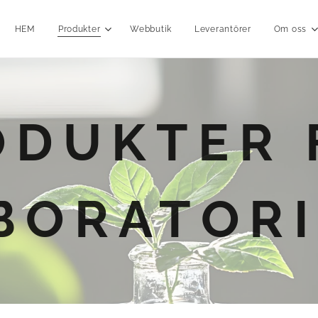
HEM
Produkter
Webbutik
Leverantörer
Om oss
ODUKTER 
BORATOR