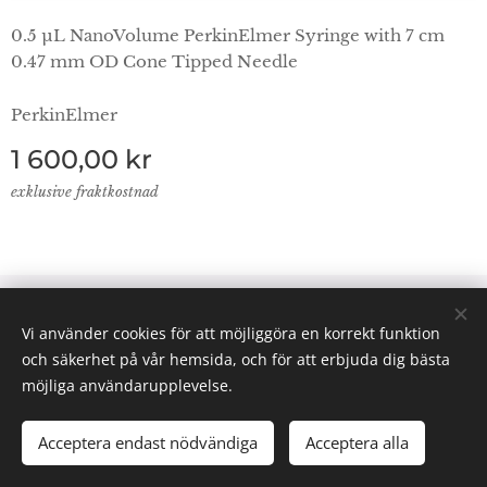
0.5 µL NanoVolume PerkinElmer Syringe with 7 cm
0.47 mm OD Cone Tipped Needle
PerkinElmer
1 600,00
kr
exklusive fraktkostnad
© 2024 Lab Supplies Nordic AB, VATnr SE559250124001,
Vi använder cookies för att möjliggöra en korrekt funktion
PO BOX 2013, 800 02 Gävle
och säkerhet på vår hemsida, och för att erbjuda dig bästa
Email: info(@)labsuppliesnordic.se
Cookies
möjliga användarupplevelse.
Acceptera endast nödvändiga
Acceptera alla
LÄGG I KUNDVAGNEN