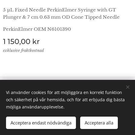
5 µL Fixed Needle PerkinElmer Syringe with GT
Plunger & 7 cm 0.63 mm OD Cone Tipped Needle
PerkinElmer OEM N6101390
1 150,00
kr
exklusive fraktkostnad
© 2024 Lab Supplies Nordic AB, VATnr SE559250124001,
Vi använder cookies för att möjliggöra en korrekt funktion
PO BOX 2013, 800 02 Gävle
och säkerhet på vår hemsida, och för att erbjuda dig bästa
Email: info(@)labsuppliesnordic.se
Cookies
möjliga användarupplevelse.
Acceptera endast nödvändiga
Acceptera alla
LÄGG I KUNDVAGNEN