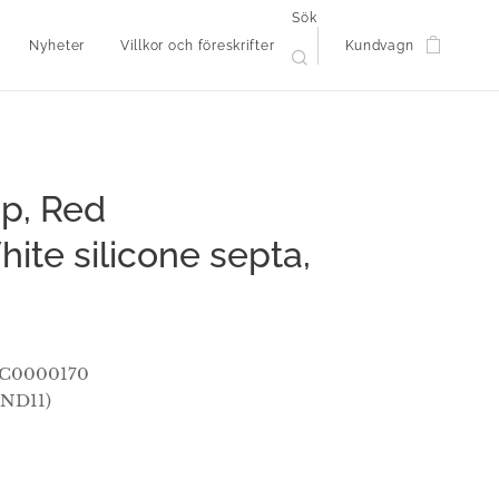
Sök
Nyheter
Villkor och föreskrifter
Kundvagn
p, Red
te silicone septa,
: C0000170
(ND11)