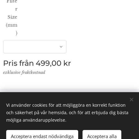
Filte
r
Size
(mm
)
Pris från
499,00
kr
exklusive fraktkostnad
© 2024 Lab Supplies Nordic AB, VATnr SE559250124001,
Vi använder cookies för att möjliggöra en korrekt funktion
PO BOX 2013, 800 02 Gävle
och säkerhet på vår hemsida, och för att erbjuda dig bästa
Email: info(@)labsuppliesnordic.se
Cookies
möjliga användarupplevelse.
Acceptera endast nödvändiga
Acceptera alla
LÄGG I KUNDVAGNEN