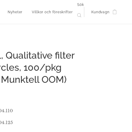
Sök
Nyheter
Villkor och föreskrifter
Kundvagn
, Qualitative filter
rcles, 100/pkg
r Munktell OOM)
04.110
04.125