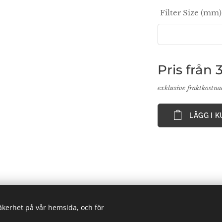
Filter Size (mm)
Pris från
exklusive fraktkostn
LÄGG I 
säkerhet på vår hemsida, och för
 Supplies Nordic AB, VATnr SE559250124001, PO BOX 2013, 8
Email: info(@)labsuppliesnordic.se
Cookies