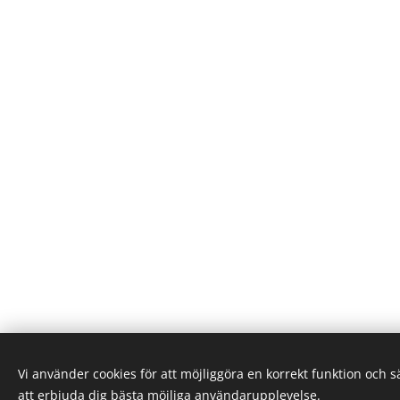
Vi använder cookies för att möjliggöra en korrekt funktion och 
© 2024 Lab
att erbjuda dig bästa möjliga användarupplevelse.