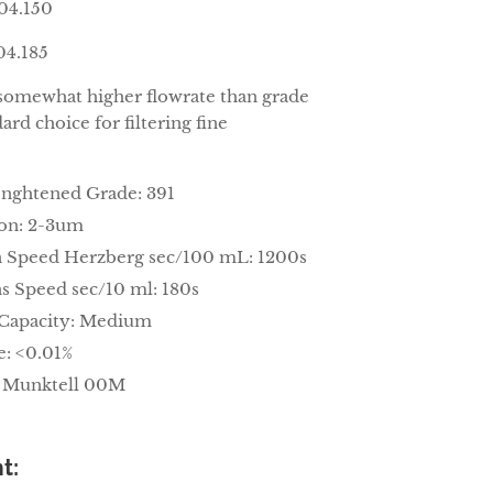
04.150
04.185
 somewhat higher flowrate than grade
ard choice for filtering fine
nghtened Grade: 391
on: 2-3um
on Speed Herzberg sec/100 mL: 1200s
ns Speed sec/10 ml: 180s
Capacity: Medium
e: <0.01%
s Munktell 00M
t: