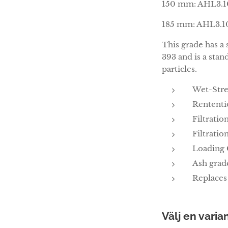
150 mm: AHL3.1
185 mm: AHL3.1
This grade has a
393 and is a stand
particles.
Wet-Stre
Rententi
Filtrati
Filtratio
Loading 
Ash grad
Replace
Välj en varian