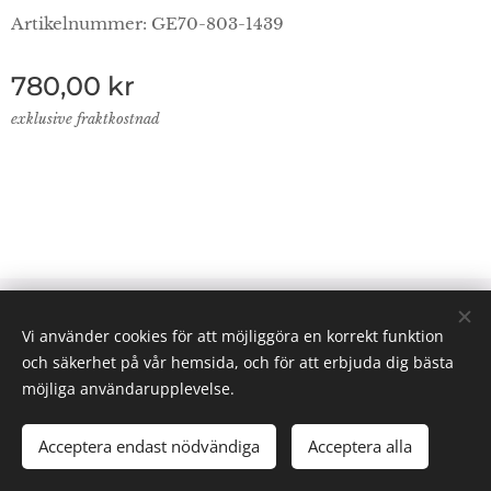
Artikelnummer: GE70-803-1439
780,00
kr
exklusive fraktkostnad
© 2024 Lab Supplies Nordic AB, VATnr SE559250124001,
Vi använder cookies för att möjliggöra en korrekt funktion
PO BOX 2013, 800 02 Gävle
och säkerhet på vår hemsida, och för att erbjuda dig bästa
Email: info(@)labsuppliesnordic.se
Cookies
möjliga användarupplevelse.
Acceptera endast nödvändiga
Acceptera alla
LÄGG I KUNDVAGNEN