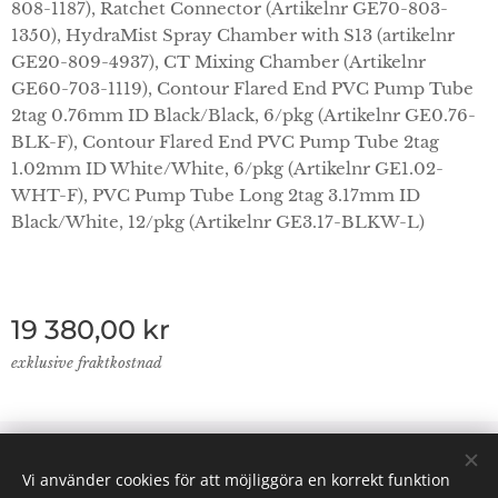
808-1187), Ratchet Connector (Artikelnr GE70-803-
1350), HydraMist Spray Chamber with S13 (artikelnr
GE20-809-4937), CT Mixing Chamber (Artikelnr
GE60-703-1119), Contour Flared End PVC Pump Tube
2tag 0.76mm ID Black/Black, 6/pkg (Artikelnr GE0.76-
BLK-F), Contour Flared End PVC Pump Tube 2tag
1.02mm ID White/White, 6/pkg (Artikelnr GE1.02-
WHT-F), PVC Pump Tube Long 2tag 3.17mm ID
Black/White, 12/pkg (Artikelnr GE3.17-BLKW-L)
19 380,00
kr
exklusive fraktkostnad
© 2024 Lab Supplies Nordic AB, VATnr SE559250124001,
Vi använder cookies för att möjliggöra en korrekt funktion
PO BOX 2013, 800 02 Gävle