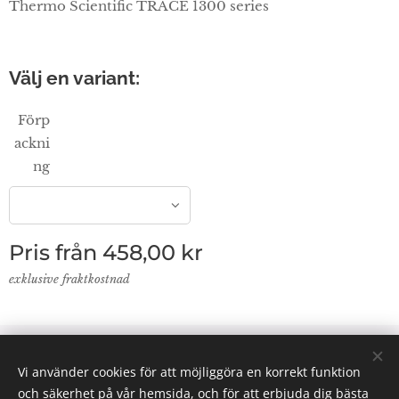
Thermo Scientific TRACE 1300 series
Välj en variant:
Förp
ackni
ng
Pris från
458,00
kr
exklusive fraktkostnad
© 2024 Lab Supplies Nordic AB, VATnr SE559250124001,
Vi använder cookies för att möjliggöra en korrekt funktion
PO BOX 2013, 800 02 Gävle
och säkerhet på vår hemsida, och för att erbjuda dig bästa