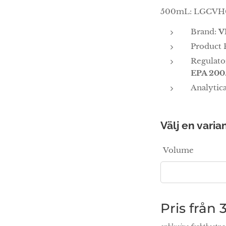
500mL: LGCVH
Brand:
V
Product 
Regulat
EPA 200.
Analytic
Välj en varian
Volume
Pris från