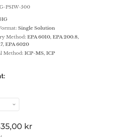
G-PSIW-500
HG
Format:
Single Solution
ory Method:
EPA 6010, EPA 200.8,
7, EPA 6020
al Method:
ICP-MS, ICP
t:
335,00
kr