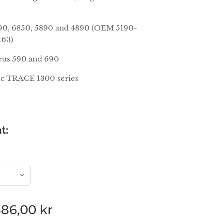
890, 6850, 5890 and 4890 (OEM 5190-
163)
rus 590 and 690
ic TRACE 1300 series
t:
386,00
kr