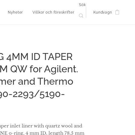
Sök
Nyheter
Villkor och föreskrifter
Kundvagn
G 4MM ID TAPER
 QW for Agilent.
lmer and Thermo
90-2293/5190-
r inlet liner with quartz wool and
ONE o-ring, 4 mm ID, length 78.5 mm