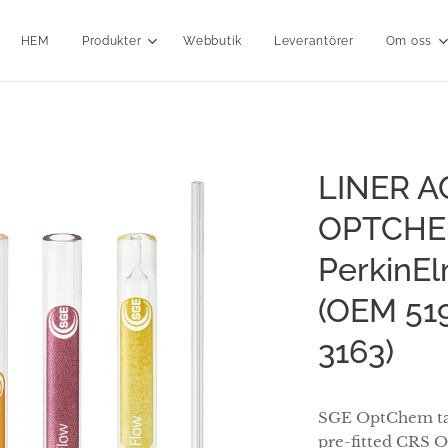
HEM
Produkter
Webbutik
Leverantörer
Om oss
LINER A
OPTCHEM
PerkinE
(OEM 51
3163)
SGE OptChem tape
pre-fitted CRS 