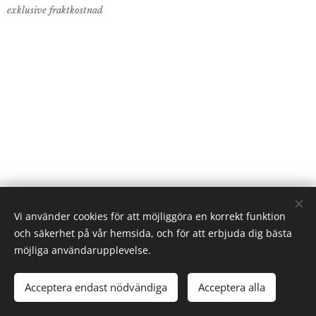
exklusive fraktkostnad
© 2024 Lab Supplies Nordic AB, VATnr SE559250124001,
Vi använder cookies för att möjliggöra en korrekt funktion
PO BOX 2013, 800 02 Gävle
och säkerhet på vår hemsida, och för att erbjuda dig bästa
Email: info(@)labsuppliesnordic.se
Cookies
möjliga användarupplevelse.
Acceptera endast nödvändiga
Acceptera alla
LÄGG I KUNDVAGNEN