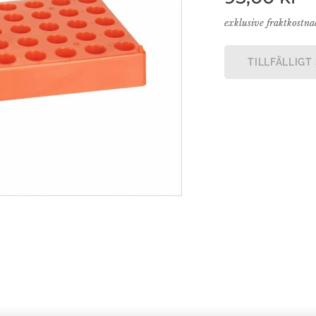
exklusive fraktkostn
TILLFÄLLIGT