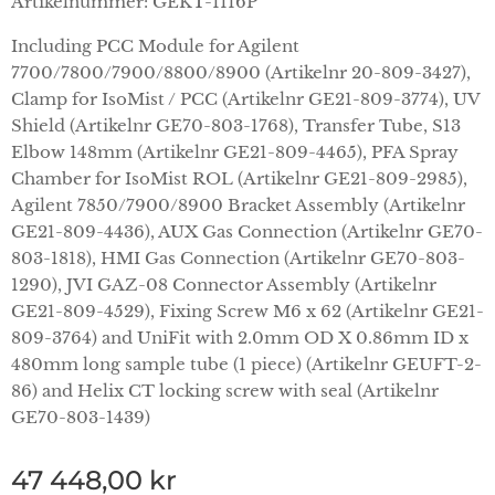
Artikelnummer: GEKT-1116P
Including PCC Module for Agilent
7700/7800/7900/8800/8900 (Artikelnr 20-809-3427),
Clamp for IsoMist / PCC (Artikelnr GE21-809-3774), UV
Shield (Artikelnr GE70-803-1768), Transfer Tube, S13
Elbow 148mm (Artikelnr GE21-809-4465), PFA Spray
Chamber for IsoMist ROL (Artikelnr GE21-809-2985),
Agilent 7850/7900/8900 Bracket Assembly (Artikelnr
GE21-809-4436), AUX Gas Connection (Artikelnr GE70-
803-1818), HMI Gas Connection (Artikelnr GE70-803-
1290), JVI GAZ-08 Connector Assembly (Artikelnr
GE21-809-4529), Fixing Screw M6 x 62 (Artikelnr GE21-
809-3764) and UniFit with 2.0mm OD X 0.86mm ID x
480mm long sample tube (1 piece) (Artikelnr GEUFT-2-
86) and Helix CT locking screw with seal (Artikelnr
GE70-803-1439)
47 448,00
kr