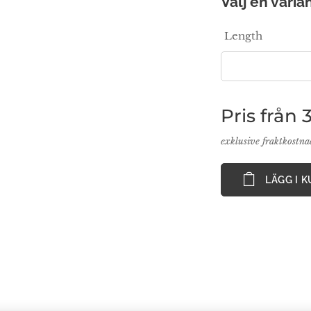
Välj en varian
Length
Pris från
exklusive fraktkostn
LÄGG I 