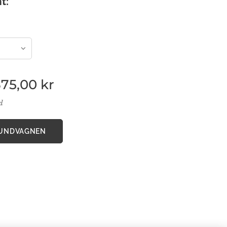
t:
375,00
kr
ad
KUNDVAGNEN