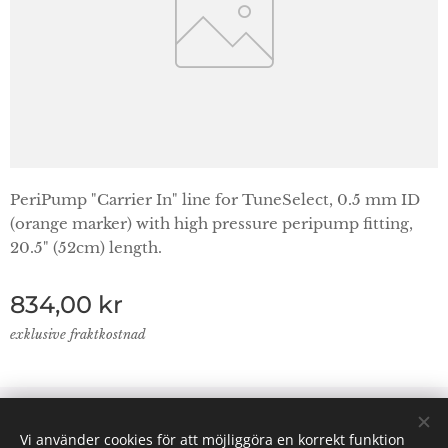
PeriPump "Carrier In" line for TuneSelect, 0.5 mm ID
(orange marker) with high pressure peripump fitting,
20.5" (52cm) length.
834,00
kr
exklusive fraktkostnad
© 2024 Lab Supplies Nordic AB, VATnr SE559250124001,
Vi använder cookies för att möjliggöra en korrekt funktion
PO BOX 2013, 800 02 Gävle