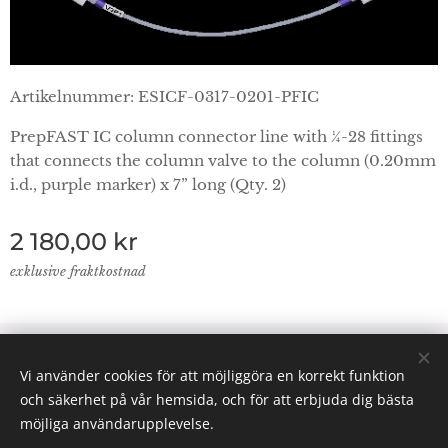
Artikelnummer: ESICF-0317-0201-PFIC
PrepFAST IC column connector line with ¼-28 fittings
that connects the column valve to the column (0.20mm
i.d., purple marker) x 7” long (Qty. 2)
2 180,00
kr
exklusive fraktkostnad
© 2024 Lab Supplies Nordic AB, VATnr SE559250124001,
Vi använder cookies för att möjliggöra en korrekt funktion
PO BOX 2013, 800 02 Gävle
och säkerhet på vår hemsida, och för att erbjuda dig bästa
Email: info(@)labsuppliesnordic.se
Cookies
möjliga användarupplevelse.