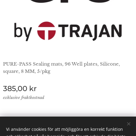
PURE-PASS Sealing mats, 96 Well plates, Silicone,
square, 8 MM, 5/pkg
385,00
kr
exklusive fraktkostnad
© 2024 Lab Supplies Nordic AB, VATnr SE559250124001,
Vi använder cookies för att möjliggöra en korrekt funktion
PO BOX 2013, 800 02 Gävle