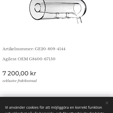
Artikelnummer: GE20-809-4144
Agilent OEM G8400-67150
7 200,00
kr
exklusive fraktkostnad
© 2024 Lab Supplies Nordic AB, VATnr SE559250124001,
Vi använder cookies för att möjliggöra en korrekt funktion
PO BOX 2013, 800 02 Gävle