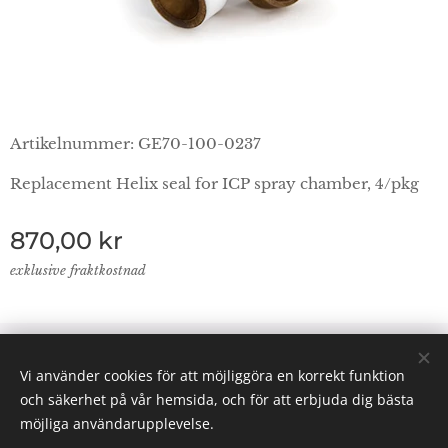
Artikelnummer: GE70-100-0237
Replacement Helix seal for ICP spray chamber, 4/pkg
870,00
kr
exklusive fraktkostnad
© 2024 Lab Supplies Nordic AB, VATnr SE559250124001,
Vi använder cookies för att möjliggöra en korrekt funktion
PO BOX 2013, 800 02 Gävle
och säkerhet på vår hemsida, och för att erbjuda dig bästa
Email: info(@)labsuppliesnordic.se
Cookies
möjliga användarupplevelse.