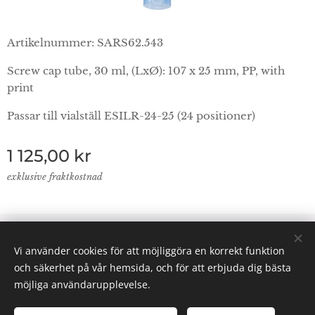
Artikelnummer: SARS62.543
Screw cap tube, 30 ml, (LxØ): 107 x 25 mm, PP, with
print
Passar till vialställ ESILR-24-25 (24 positioner)
1 125,00
kr
exklusive fraktkostnad
© 2024 Lab Supplies Nordic AB, VATnr SE559250124001,
Vi använder cookies för att möjliggöra en korrekt funktion
PO BOX 2013, 800 02 Gävle
och säkerhet på vår hemsida, och för att erbjuda dig bästa
Email: info(@)labsuppliesnordic.se
Cookies
möjliga användarupplevelse.