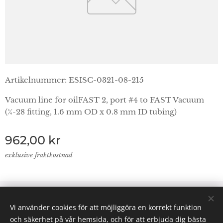
Artikelnummer: ESISC-0321-08-215
Vacuum line for oilFAST 2, port #4 to FAST Vacuum
(¼-28 fitting, 1.6 mm OD x 0.8 mm ID tubing)
962,00
kr
exklusive fraktkostnad
© 2024 Lab Supplies Nordic AB, VATnr SE559250124001,
Vi använder cookies för att möjliggöra en korrekt funktion
PO BOX 2013, 800 02 Gävle
och säkerhet på vår hemsida, och för att erbjuda dig bästa